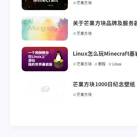
芒果方块
关于芒果方块品牌及服务
芒果方块
Linux怎么玩Minecraft
芒果方块
教程
Linux
互动
芒果方块1000日纪念壁纸
最近评论
芒果方块
stonewu
stonewu
<p><strong>服务器很好
awa
玩，服主也很好用（），好