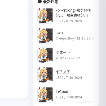
最新评论
<p><strong>服务器很
好玩，服主也很好用
（），好评👍</strong>
a524 /
8-29-2025
</p>
awa
CreeperBoy /
12-16-202
4
测试一下
YIIYI /
7-30-2024
来了来了
a524 /
7-30-2024
3
1
1
1
2
我的世界
小阿芒
番剧
Linux
粉丝服
👍Good
a524 /
7-30-2024