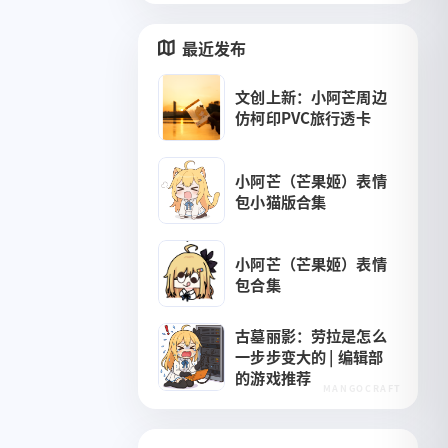
最近发布
文创上新：小阿芒周边
仿柯印PVC旅行透卡
小阿芒（芒果姬）表情
包小猫版合集
小阿芒（芒果姬）表情
包合集
七月 2025
二月 2025
1
1
篇
篇
古墓丽影：劳拉是怎么
一步步变大的 | 编辑部
八月 2019
八月 2018
的游戏推荐
3
1
篇
篇