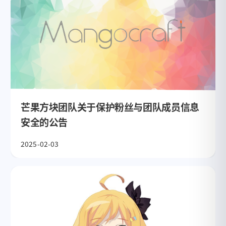
芒果方块团队关于保护粉丝与团队成员信息
安全的公告
2025-02-03