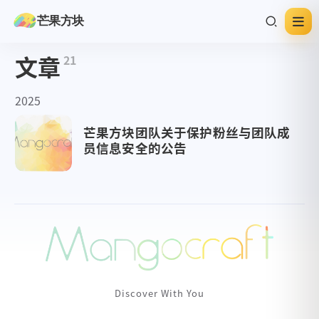
芒果方块
文章
21
2025
芒果方块团队关于保护粉丝与团队成
员信息安全的公告
Discover With You