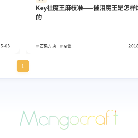
Key社魔王麻枝准——催泪魔王是怎样
的
05-03
2018
芒果方块
杂谈
1