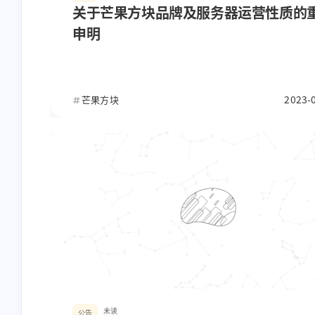
stonewu
stonewu
关于芒果方块品牌及服务器运营性质的
申明
👍Good
😘
7-30-2024
7-28-2023
2023-
芒果方块
未读
公告