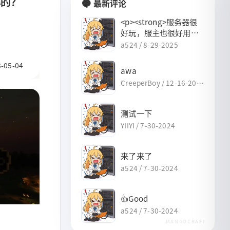
样的？
最新评论
<p><strong>服务器很
好玩，服主也很好用
（），好评👍</strong>
a524 /
8-29-2025
</p>
-05-04
awa
CreeperBoy /
12-16-202
4
测试一下
YIIYI /
7-30-2024
来了来了
a524 /
7-30-2024
👍Good
a524 /
7-30-2024