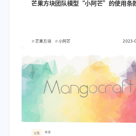
芒果方块团队模型“小阿芒”的使用条
互动
最近评论
2023-
芒果方块
小阿芒
stonewu
stonewu
<p><strong>服务器很好
awa
玩，服主也很好用（），好
评👍</strong></p>
8-29-2025
12-16-2024
stonewu
stonewu
测试一下
来了来了
7-30-2024
7-30-2024
未读
公告