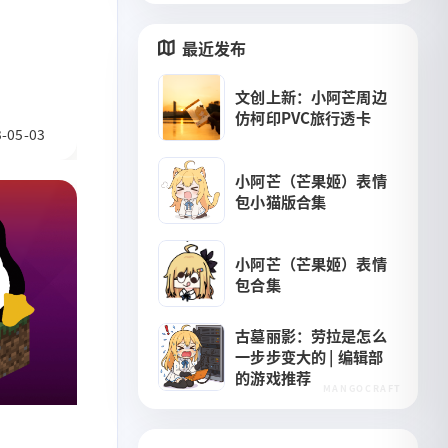
最近发布
文创上新：小阿芒周边
仿柯印PVC旅行透卡
3
1
1
1
2
-05-03
我的世界
小阿芒
番剧
Linux
粉丝服
小阿芒（芒果姬）表情
包小猫版合集
小阿芒（芒果姬）表情
包合集
古墓丽影：劳拉是怎么
一步步变大的 | 编辑部
的游戏推荐