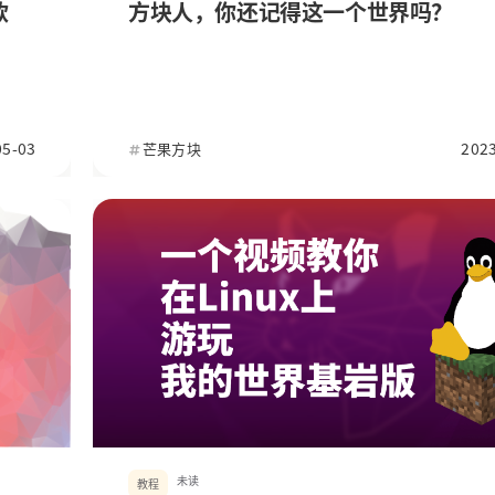
款
方块人，你还记得这一个世界吗？
标签
寻找感兴趣的领域
2
1
8
3
05-03
游戏推荐
教程
芒果方块
杂谈
2023
芒果方块
4
游戏评测
未读
教程