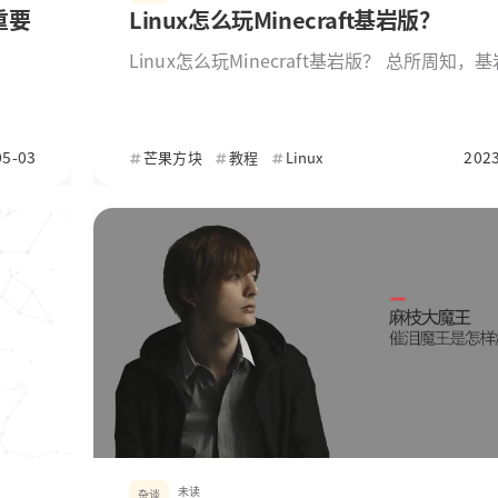
重要
Linux怎么玩Minecraft基岩版？
十一月 2025
九月 2025
Linux怎么玩Minecraft基岩版？ 总所周知，
2
3
能在Windows、安卓、iOS和主机四大平台进
篇
篇
玩，而相对小众的L
七月 2024
五月 2023
05-03
2023
芒果方块
教程
Linux
1
6
篇
篇
七月 2018
二月 2
1
1
篇
篇
未读
杂谈