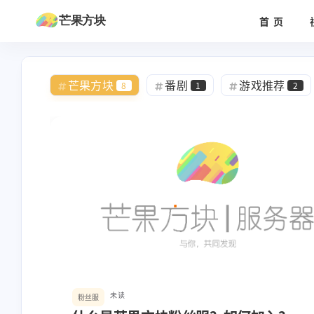
芒果方块
首页
芒果方块
番剧
游戏推荐
8
1
2
Linux
教程
粉丝服
1
1
2
未读
粉丝服