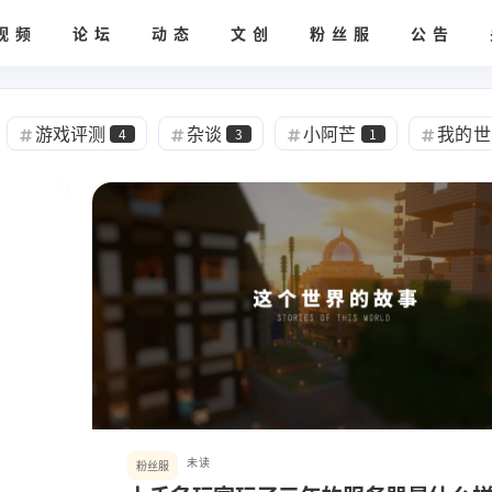
视频
论坛
动态
文创
粉丝服
公告
游戏评测
杂谈
小阿芒
我的世
4
3
1
未读
粉丝服