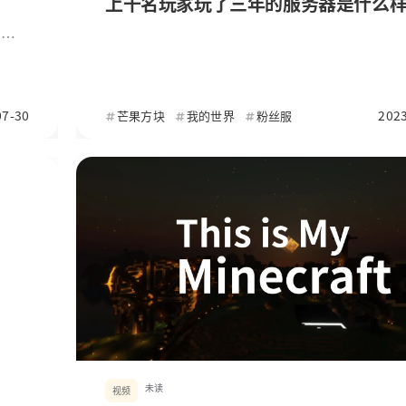
上千名玩家玩了三年的服务器是什么
创作
等视频
器是
（不
07-30
2023
芒果方块
我的世界
粉丝服
三年
认
我们
未读
视频