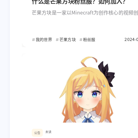
什么是芒果方块粉丝服？如何加入？
芒果方块是一家以Minecraft为创作核心的视频
团队，创作有MC纪录片This is My Minecraft
项目，目前在全网有上万粉丝。 而芒果方块服务
芒果方块从2020年2月起运营的一项纯公益项目
2024-
我的世界
芒果方块
粉丝服
接受任何赞助）， 主张打造不破坏原版玩法的
Minecraft服务器。 芒果方块服务器至今已运营
的时间，在这三年的时间里收获了无数的好评与
可。 芒果方块期待每一位高素质玩家的到来，与
共同续写这个世界的故事！
未读
公告